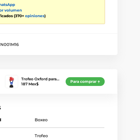
atsApp
por volumen
ificados (370+
opiniones
)
N001M16
Trofeo Oxford para…
Para comprar
187 Mex$
s
d
Boxeo
Trofeo