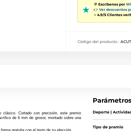
💬
Escríbenos por
Wh
👉
Ver descuentos 
⭐
4.9/5 Clientes ver
Código del producto :
ACUT
Parámetro
Deporte | Activida
 clásico. Cortado con precisión, este premio
acrílico de 6 mm de grosor, montado sobre una
Tipo de premio
forma gratuita con el texto de su elección.