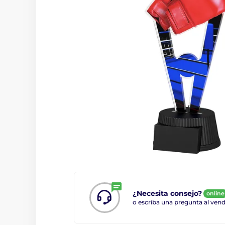
¿Necesita consejo?
online
o escriba una pregunta al ve