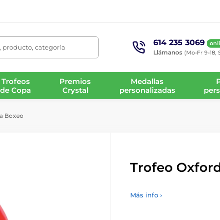
614 235 3069
onl
 producto, categoría
Llámanos
(Mo-Fr 9-18, 
Trofeos
Premios
Medallas
de Copa
Crystal
personalizadas
pers
ra Boxeo
Trofeo Oxfor
Más info ›