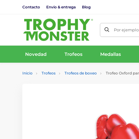
Contacto
Envío & entrega
Blog
Por ejemplo,
Novedad
Trofeos
Medallas
Inicio
Trofeos
Trofeos de boxeo
Trofeo Oxford pa