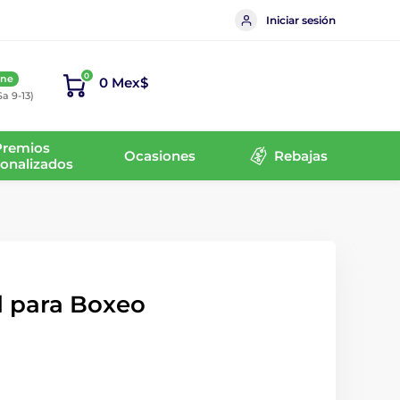
Iniciar sesión
0
ine
0 Mex$
Sa 9-13)
Premios
Ocasiones
Rebajas
onalizados
d para Boxeo