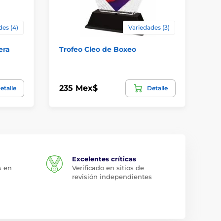
des (4)
Variedades (3)
era
Trofeo Cleo de Boxeo
Tr
235 Mex$
14
etalle
Detalle
Excelentes críticas
s en
Verificado en sitios de
revisión independientes