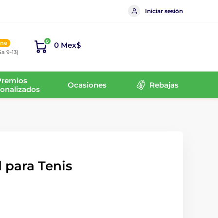
Iniciar sesión
0
ine
0 Mex$
Sa 9-13)
Premios
Ocasiones
Rebajas
onalizados
 para Tenis