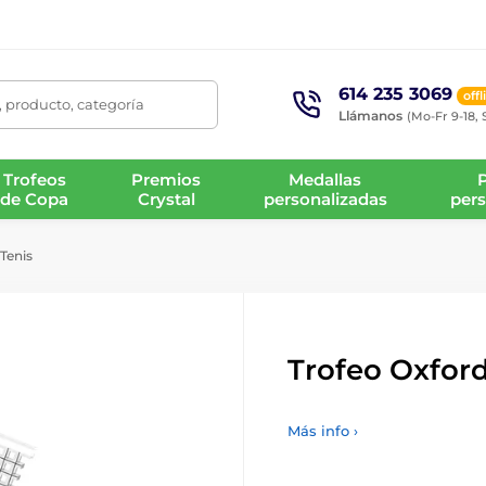
614 235 3069
offl
 producto, categoría
Llámanos
(Mo-Fr 9-18, 
Trofeos
Premios
Medallas
de Copa
Crystal
personalizadas
pers
Tenis
Trofeo Oxford
Más info ›