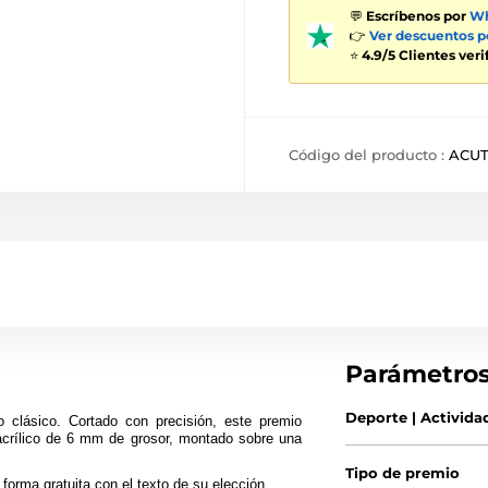
💬
Escríbenos por
Wh
👉
Ver descuentos 
⭐
4.9/5 Clientes ver
Código del producto :
ACUT
Parámetro
Deporte | Activida
 clásico. Cortado con precisión, este premio
acrílico de 6 mm de grosor, montado sobre una
Tipo de premio
forma gratuita con el texto de su elección.