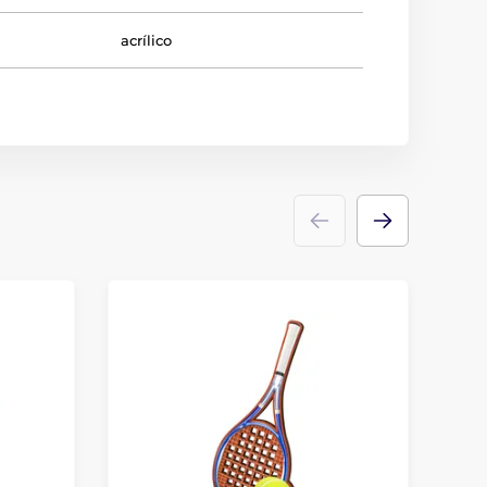
acrílico