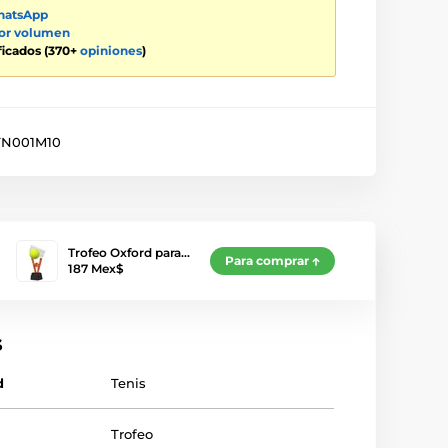
atsApp
por volumen
ificados (370+
opiniones
)
N001M10
Trofeo Oxford para…
Para comprar
187 Mex$
s
d
Tenis
Trofeo