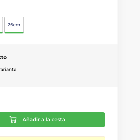
26cm
cto
ariante
Añadir a la cesta