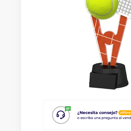
¿Necesita consejo?
offline
o escriba una pregunta al ve