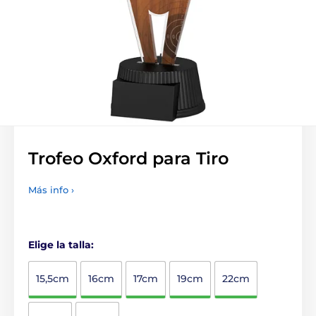
Trofeo Oxford para Tiro
Más info ›
Elige la talla:
15,5cm
16cm
17cm
19cm
22cm