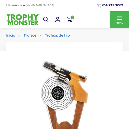
614 235 3069
Llámanos
(Mo-Fr 9-18, Sa 9-13)
0
Menú
Inicio
Trofeos
Trofeos de tiro