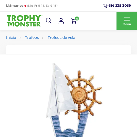
614 235 3069
Llámanos
(Mo-Fr 9-18, Sa 9-13)
0
Menú
Inicio
Trofeos
Trofeos de vela