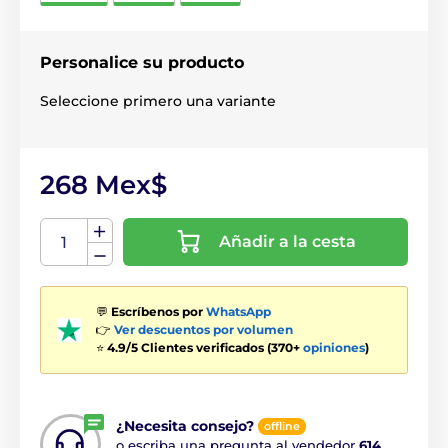
Personalice su producto
Seleccione primero una variante
268 Mex$
Añadir a la cesta
💬
Escríbenos por
WhatsApp
👉
Ver descuentos por volumen
⭐
4.9/5 Clientes verificados (370+
opiniones
)
¿Necesita consejo?
offline
o escriba una pregunta al vendedor
614