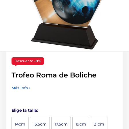
Descuento
-9%
Trofeo Roma de Boliche
Más info ›
Elige la talla:
14cm
15,5cm
17,5cm
19cm
21cm