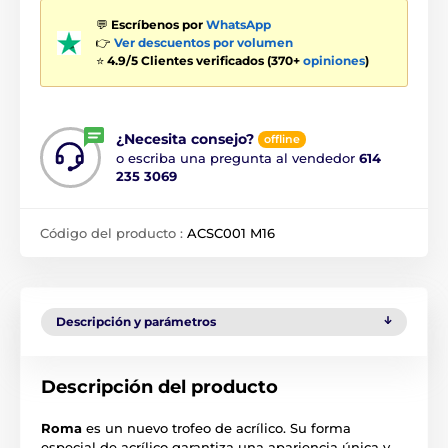
💬
Escríbenos por
WhatsApp
👉
Ver descuentos por volumen
⭐
4.9/5 Clientes verificados (370+
opiniones
)
¿Necesita consejo?
offline
o escriba una pregunta al vendedor
614
235 3069
Código del producto :
ACSC001 M16
Descripción y parámetros
Descripción del producto
Roma
es un nuevo trofeo de acrílico. Su forma
especial de acrílico garantiza una apariencia única y