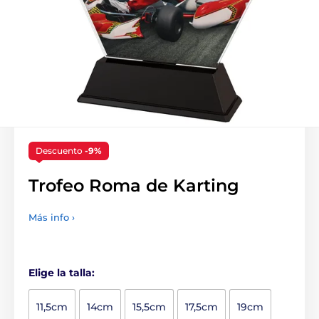
Descuento
-9%
Trofeo Roma de Karting
Más info ›
Elige la talla:
11,5cm
14cm
15,5cm
17,5cm
19cm