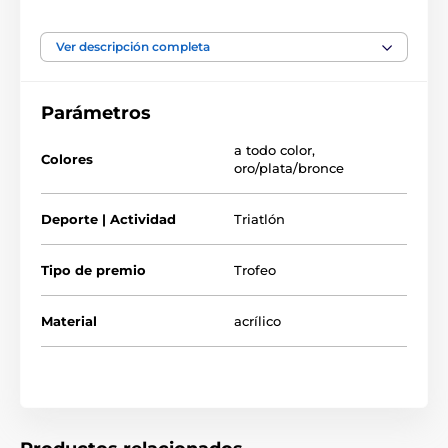
los presupuestos.
El trofeo también puede incluir una placa adhesiva de grabado
Ver descripción completa
GRATUITA con el texto de su elección. Por favor, siga los
pasos de personalización a continuación.
Parámetros
a todo color
,
Colores
oro/plata/bronce
Deporte | Actividad
Triatlón
Tipo de premio
Trofeo
Material
acrílico