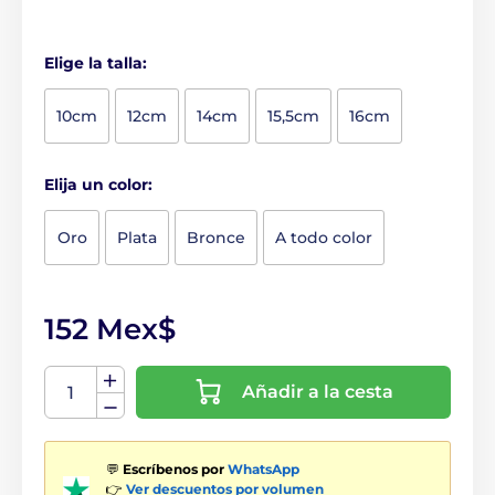
Elige la talla:
10cm
12cm
14cm
15,5cm
16cm
Elija un color:
Oro
Plata
Bronce
A todo color
152 Mex$
Añadir a la cesta
💬
Escríbenos por
WhatsApp
👉
Ver descuentos por volumen