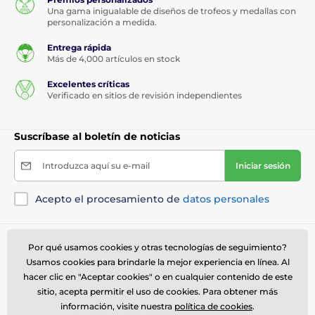
Una gama inigualable de diseños de trofeos y medallas con
personalización a medida.
Entrega rápida
Más de 4,000 artículos en stock
Excelentes críticas
Verificado en sitios de revisión independientes
Suscríbase al boletín de noticias
Introduzca aquí su e-mail
Iniciar sesión
Acepto el procesamiento de
datos personales
Necesita ayuda ?
online
Por qué usamos cookies y otras tecnologías de seguimiento?
Usamos cookies para brindarle la mejor experiencia en línea. Al
El servicio de atención al cliente está disponible
hacer clic en "Aceptar cookies" o en cualquier contenido de este
614 235 3069
sitio, acepta permitir el uso de cookies. Para obtener más
ventas@trophymonster.mx
información, visite nuestra
política de cookies
.