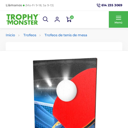
614 235 3069
Llámanos
(Mo-Fr 9-18, Sa 9-13)
0
Menú
Inicio
Trofeos
Trofeos de tenis de mesa