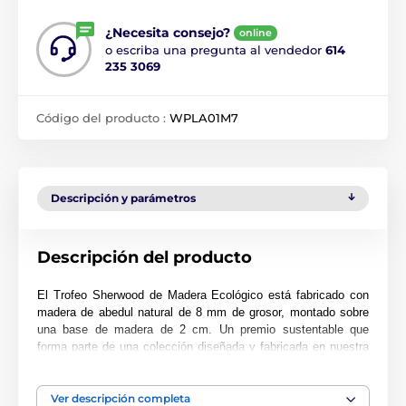
¿Necesita consejo?
online
o escriba una pregunta al vendedor
614
235 3069
Código del producto :
WPLA01M7
Descripción y parámetros
Descripción del producto
El Trofeo Sherwood de Madera Ecológico está fabricado con
madera de abedul natural de 8 mm de grosor, montado sobre
una base de madera de 2 cm. Un premio sustentable que
forma parte de una colección diseñada y fabricada en nuestra
fábrica. No solo para personas conscientes del medio
ambiente, este trofeo será popular en cualquier ceremonia de
premiación.
Ver descripción completa