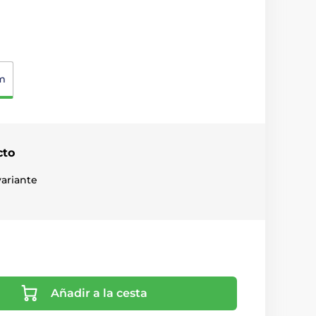
m
cto
ariante
Añadir a la cesta