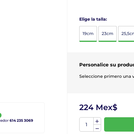
Elige la talla:
19cm
23cm
25,5c
Personalice su produ
Seleccione primero una v
224 Mex$
ndedor
614 235 3069