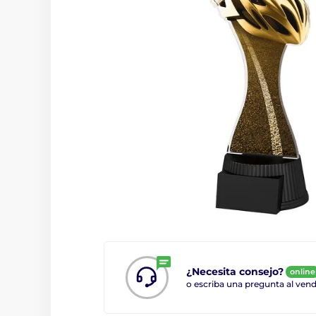
¿Necesita consejo?
online
o escriba una pregunta al ve