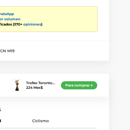
atsApp
por volumen
ificados (370+
opiniones
)
CN M19
Trofeo Toronto…
Para comprar
224 Mex$
s
d
Ciclismo