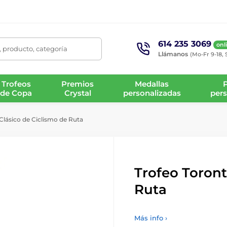
614 235 3069
onl
 producto, categoría
Llámanos
(Mo-Fr 9-18, 
Trofeos
Premios
Medallas
de Copa
Crystal
personalizadas
pers
Clásico de Ciclismo de Ruta
Trofeo Toront
Ruta
Más info ›