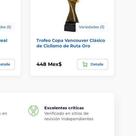
des (5)
Variedades (3)
Real
Trofeo Copa Vancouver Clásico
Tr
de Ciclismo de Ruta Oro
Ci
448 Mex$
11
etalle
Detalle
Excelentes críticas
s en
Verificado en sitios de
revisión independientes