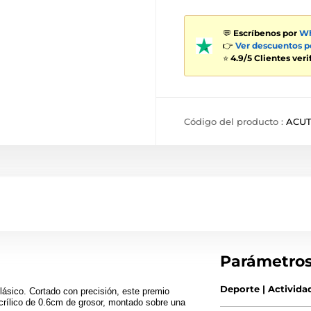
💬
Escríbenos por
Wh
👉
Ver descuentos 
⭐
4.9/5 Clientes ver
Código del producto :
ACUT
Parámetro
Deporte | Activida
ásico. Cortado con precisión, este premio
crílico de 0.6cm de grosor, montado sobre una