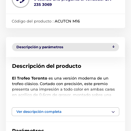
235 3069
Código del producto :
ACUTCN M16
Descripción y parámetros
Descripción del producto
El Trofeo Toronto
es una versión moderna de un
trofeo clásico. Cortado con precisión, este premio
presenta una impresión a todo color en ambas caras
en acrílico de 0.6cm de grosor, montado sobre una
base de PVC negro de gran peso.
El premio también incluye una placa adhesiva
Ver descripción completa
grabada de forma gratuita con el texto de su elección.