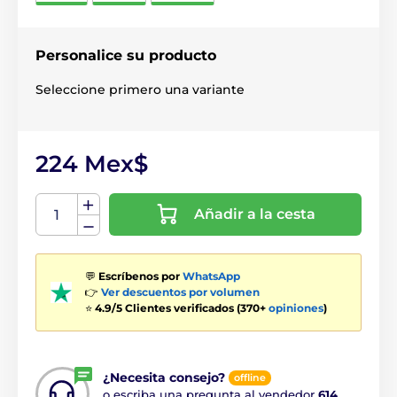
Personalice su producto
Seleccione primero una variante
224 Mex$
Añadir a la cesta
💬
Escríbenos por
WhatsApp
👉
Ver descuentos por volumen
⭐
4.9/5 Clientes verificados (370+
opiniones
)
¿Necesita consejo?
offline
o escriba una pregunta al vendedor
614