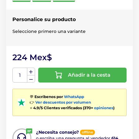
Personalice su producto
Seleccione primero una variante
224 Mex$
Añadir a la cesta
💬
Escríbenos por
WhatsApp
👉
Ver descuentos por volumen
⭐
4.9/5 Clientes verificados (370+
opiniones
)
¿Necesita consejo?
offline
o escriba una pregunta al vendedor
614