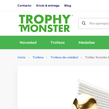
Contacto
Envío & entrega
Blog
Por ejemplo,
Novedad
Trofeos
Medallas
Inicio
Trofeos
Trofeos de voleibol
Trofeo Toronto C