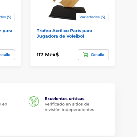
des (5)
Variedades (5)
r para
Trofeo Acrílico París para
Tr
Jugadora de Voleibol
Su
117 Mex$
31
etalle
Detalle
Excelentes críticas
s en
Verificado en sitios de
revisión independientes