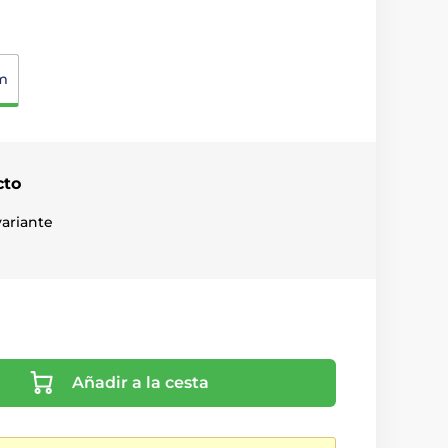
m
cto
ariante
Añadir a la cesta