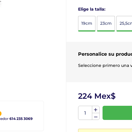
Elige la talla:
19cm
23cm
25,5c
Personalice su produ
Seleccione primero una v
224 Mex$
ndedor
614 235 3069