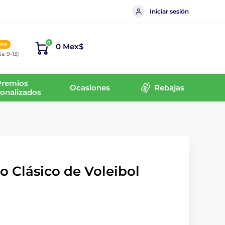
Iniciar sesión
0
ine
0 Mex$
Sa 9-13)
Premios
Ocasiones
Rebajas
onalizados
o Clásico de Voleibol