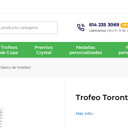
614 235 3069
offl
 producto, categoría
Llámanos
(Mo-Fr 9-18, 
Trofeos
Premios
Medallas
de Copa
Crystal
personalizadas
pers
lásico de Voleibol
Trofeo Toront
Más info ›