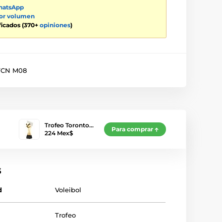
atsApp
por volumen
ificados (370+
opiniones
)
CN M08
Trofeo Toronto…
Para comprar
224 Mex$
s
d
Voleibol
Trofeo