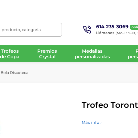
614 235 3069
onl
 producto, categoría
Llámanos
(Mo-Fr 9-18, 
Trofeos
Premios
Medallas
de Copa
Crystal
personalizadas
pers
 Bola Discoteca
Trofeo Toront
Más info ›