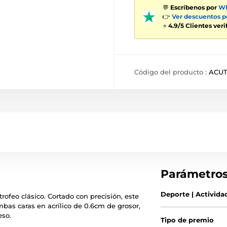
💬
Escríbenos por
Wh
👉
Ver descuentos 
⭐
4.9/5 Clientes ver
Código del producto :
ACU
Parámetro
Deporte | Activida
ofeo clásico. Cortado con precisión, este
bas caras en acrílico de 0.6cm de grosor,
eso.
Tipo de premio