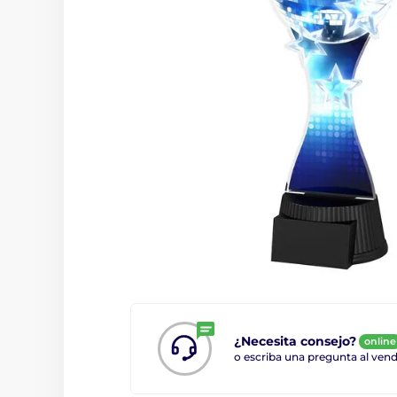
¿Necesita consejo?
online
o escriba una pregunta al ve