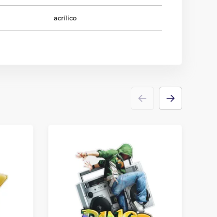
acrílico
D