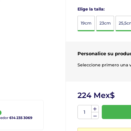
Elige la talla:
19cm
23cm
25,5c
Personalice su produ
Seleccione primero una v
224 Mex$
ndedor
614 235 3069