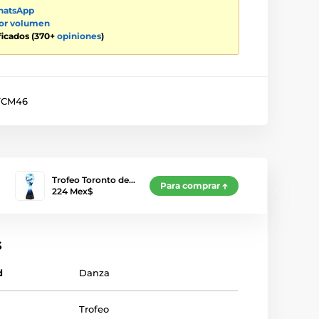
atsApp
por volumen
ificados (370+
opiniones
)
TCM46
Trofeo Toronto de…
Para comprar
224 Mex$
s
d
Danza
Trofeo