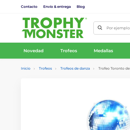
Contacto
Envío & entrega
Blog
Por ejemplo,
Novedad
Trofeos
Medallas
Inicio
Trofeos
Trofeos de danza
Trofeo Toronto de