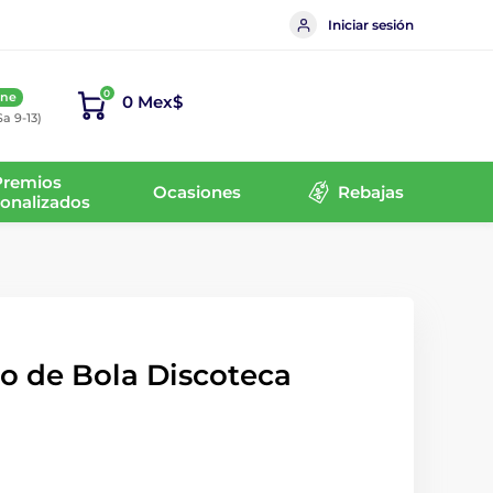
Iniciar sesión
0
ine
0 Mex$
Sa 9-13)
Premios
Ocasiones
Rebajas
onalizados
o de Bola Discoteca