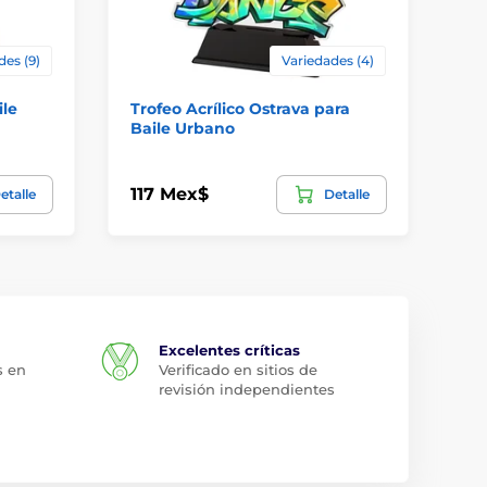
des (9)
Variedades (4)
ile
Trofeo Acrílico Ostrava para
Tr
Baile Urbano
14
117 Mex$
etalle
Detalle
12
Excelentes críticas
s en
Verificado en sitios de
revisión independientes