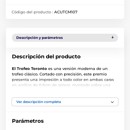
Código del producto :
ACUTCM107
Descripción y parámetros
Descripción del producto
El Trofeo Toronto
es una versión moderna de un
trofeo clásico. Cortado con precisión, este premio
presenta una impresión a todo color en ambas caras
en acrílico de 0.6cm de grosor, montado sobre una
base de PVC negro de gran peso.
El premio también incluye una placa adhesiva
Ver descripción completa
grabada de forma gratuita con el texto de su elección.
Parámetros