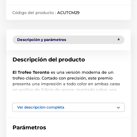
Código del producto :
ACUTCM29
Descripción y parámetros
Descripción del producto
El Trofeo Toronto
es una versión moderna de un
trofeo clásico. Cortado con precisión, este premio
presenta una impresión a todo color en ambas caras
en acrílico de 0.6cm de grosor, montado sobre una
base de PVC negro de gran peso.
El premio también incluye una placa adhesiva
Ver descripción completa
grabada de forma gratuita con el texto de su elección.
Parámetros
El producto aparece en las categorías