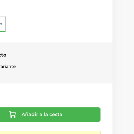
m
cto
ariante
Añadir a la cesta