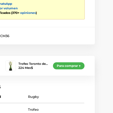
atsApp
por volumen
ificados (370+
opiniones
)
TCM36
Trofeo Toronto de…
Para comprar
224 Mex$
s
d
Rugby
Trofeo