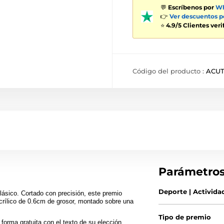
💬
Escríbenos por
Wh
👉
Ver descuentos 
⭐
4.9/5 Clientes ver
Código del producto :
ACU
Parámetro
Deporte | Activida
ásico. Cortado con precisión, este premio
crílico de 0.6cm de grosor, montado sobre una
Tipo de premio
forma gratuita con el texto de su elección.