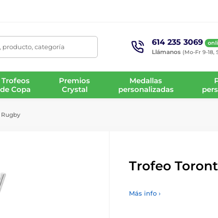
614 235 3069
onl
 producto, categoría
Llámanos
(Mo-Fr 9-18, 
Trofeos
Premios
Medallas
de Copa
Crystal
personalizadas
pers
e Rugby
Trofeo Toron
Más info ›