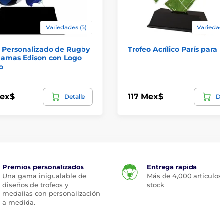
Variedades (5)
Varieda
o Personalizado de Rugby
Trofeo Acrílico París par
Damas Edison con Logo
o
Mex$
117 Mex$
Detalle
D
Premios personalizados
Entrega rápida
Una gama inigualable de
Más de 4,000 artículo
diseños de trofeos y
stock
medallas con personalización
a medida.