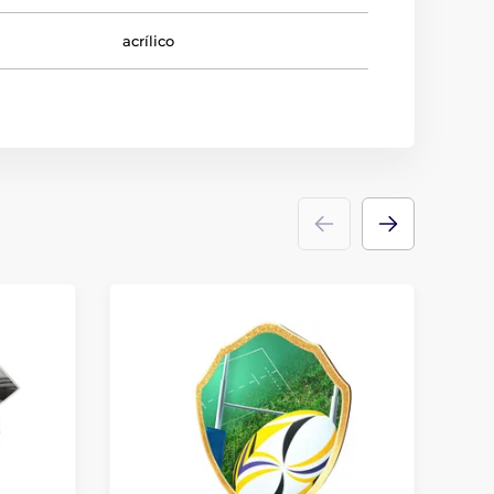
acrílico