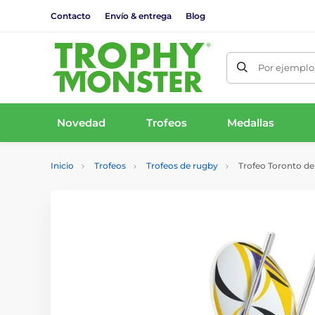
Contacto
Envío & entrega
Blog
Por ejemplo,
Novedad
Trofeos
Medallas
Inicio
Trofeos
Trofeos de rugby
Trofeo Toronto d