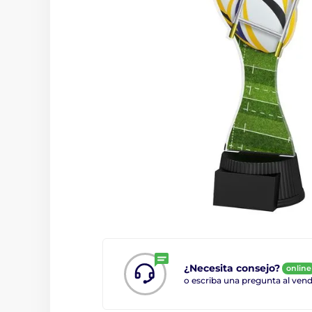
¿Necesita consejo?
online
o escriba una pregunta al ve