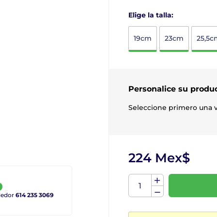
Elige la talla:
19cm
23cm
25,5c
Personalice su produ
Seleccione primero una v
224 Mex$
ndedor
614 235 3069