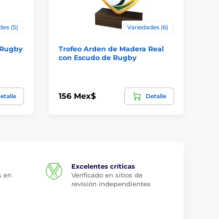
des (5)
Variedades (6)
a Rugby
Trofeo Arden de Madera Real
Tr
con Escudo de Rugby
Ru
156 Mex$
32
etalle
Detalle
Excelentes críticas
s en
Verificado en sitios de
revisión independientes