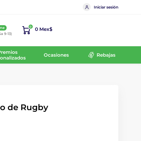
Iniciar sesión
0
ine
0 Mex$
Sa 9-13)
Premios
Ocasiones
Rebajas
onalizados
to de Rugby