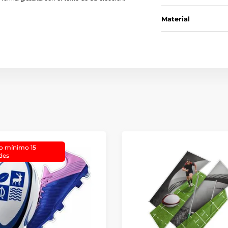
Material
o mínimo 15
des