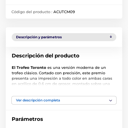
Código del producto :
ACUTCM09
Descripción y parámetros
Descripción del producto
El Trofeo Toronto
es una versión moderna de un
trofeo clásico. Cortado con precisión, este premio
presenta una impresión a todo color en ambas caras
en acrílico de 0.6 cm de grosor, montado sobre una
base de PVC negro de gran peso.
El premio también incluye una placa adhesiva
Ver descripción completa
grabada de forma gratuita con el texto de su elección.
Parámetros