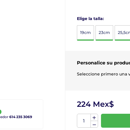
Elige la talla:
19cm
23cm
25,5c
Personalice su produ
Seleccione primero una v
224 Mex$
ndedor
614 235 3069