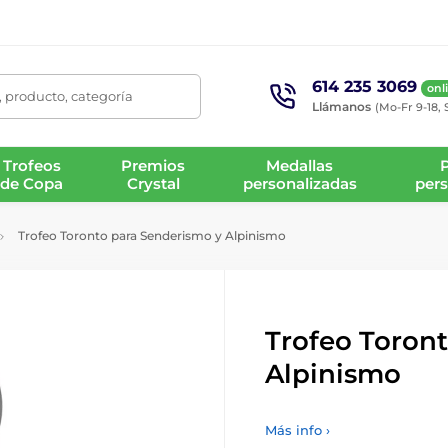
614 235 3069
onl
 producto, categoría
Llámanos
(Mo-Fr 9-18, 
Trofeos
Premios
Medallas
de Copa
Crystal
personalizadas
pers
Trofeo Toronto para Senderismo y Alpinismo
Trofeo Toron
Alpinismo
Más info ›