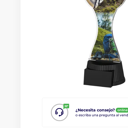
¿Necesita consejo?
online
o escriba una pregunta al ve