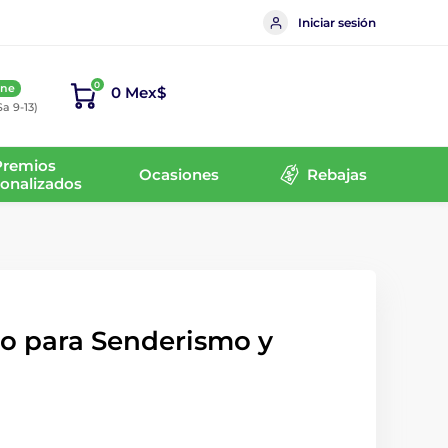
Iniciar sesión
0
ine
0 Mex$
Sa 9-13)
Premios
Ocasiones
Rebajas
onalizados
to para Senderismo y