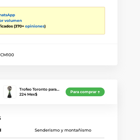
atsApp
por volumen
ificados (370+
opiniones
)
CM100
Trofeo Toronto para…
Para comprar
224 Mex$
s
d
Senderismo y montañismo