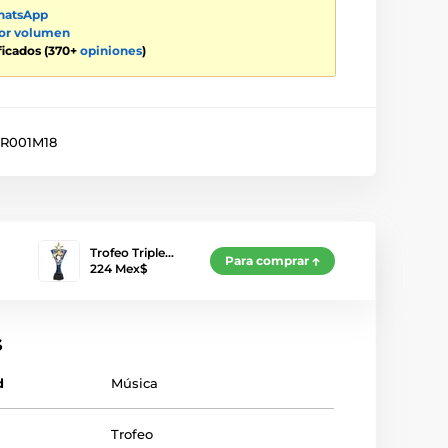
atsApp
por volumen
ificados (370+
opiniones
)
R001M18
Trofeo Triple…
Para comprar
224 Mex$
s
d
Música
Trofeo