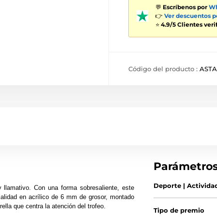
💬
Escríbenos por
Wh
👉
Ver descuentos 
⭐
4.9/5 Clientes ver
Código del producto :
ASTA
Parámetro
Deporte | Activida
y llamativo. Con una forma sobresaliente, este
 calidad en acrílico de 6 mm de grosor, montado
lla que centra la atención del trofeo.
Tipo de premio