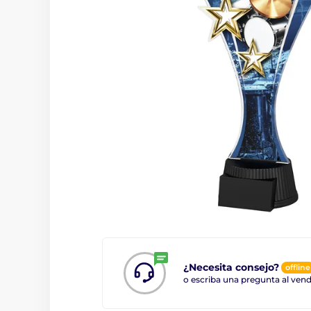
¿Necesita consejo?
offline
o escriba una pregunta al ve