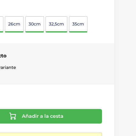
26cm
30cm
32,5cm
35cm
cto
ariante
Añadir a la cesta