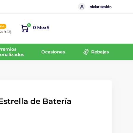
Iniciar sesión
0
ine
0 Mex$
Sa 9-13)
Premios
Ocasiones
Rebajas
onalizados
Estrella de Batería