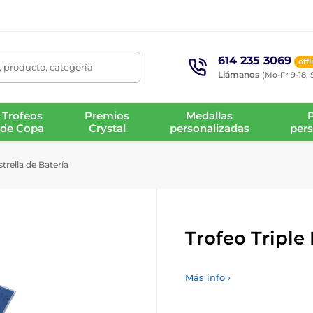
614 235 3069
offl
 producto, categoría
Llámanos
(Mo-Fr 9-18, 
Trofeos
Premios
Medallas
de Copa
Crystal
personalizadas
pers
strella de Batería
Trofeo Triple 
Más info ›