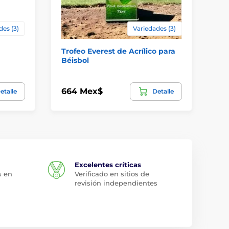
des (3)
Variedades (3)
Trofeo Everest de Acrílico para
Tr
Béisbol
Pl
664 Mex$
73
etalle
Detalle
Excelentes críticas
s en
Verificado en sitios de
revisión independientes