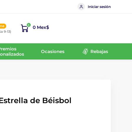
Iniciar sesión
0
ine
0 Mex$
Sa 9-13)
Premios
Ocasiones
Rebajas
onalizados
Estrella de Béisbol