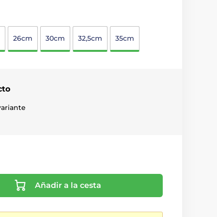
26cm
30cm
32,5cm
35cm
cto
ariante
Añadir a la cesta