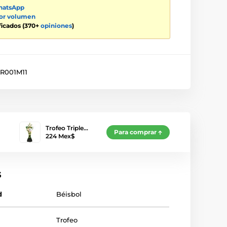
atsApp
por volumen
ificados (370+
opiniones
)
R001M11
Trofeo Triple…
Para comprar
224 Mex$
s
d
Béisbol
Trofeo