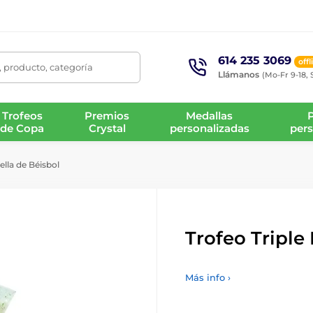
614 235 3069
offl
 producto, categoría
Llámanos
(Mo-Fr 9-18, 
Trofeos
Premios
Medallas
de Copa
Crystal
personalizadas
pers
ella de Béisbol
Trofeo Triple 
Más info ›