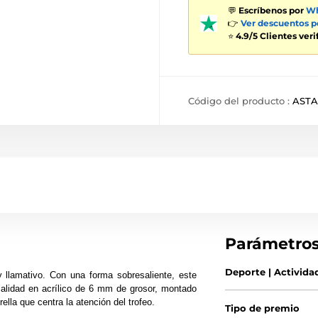
💬
Escríbenos por
Wh
👉
Ver descuentos 
⭐
4.9/5 Clientes ver
Código del producto :
ASTA
Parámetro
Deporte | Activida
y llamativo. Con una forma sobresaliente, este
 calidad en acrílico de 6 mm de grosor, montado
lla que centra la atención del trofeo.
Tipo de premio