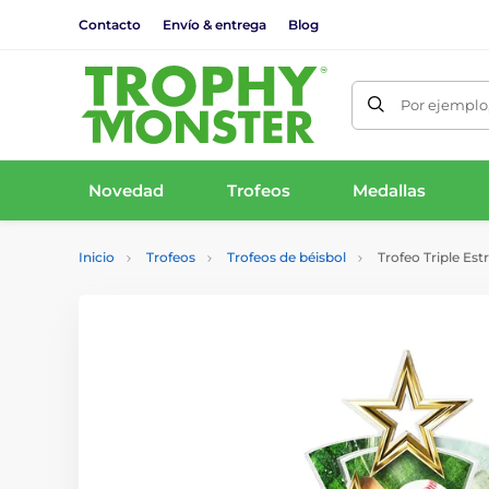
Contacto
Envío & entrega
Blog
Por ejemplo,
Novedad
Trofeos
Medallas
Inicio
Trofeos
Trofeos de béisbol
Trofeo Triple Estr