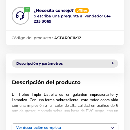
¿Necesita consejo?
offline
o escriba una pregunta al vendedor
614
235 3069
Código del producto :
ASTAR001M12
Descripción y parámetros
Descripción del producto
El Trofeo Triple Estrella es un galardón impresionante y
llamativo. Con una forma sobresaliente, este trofeo cobra vida
con una impresión a full color de alta calidad en acrílico de 6
mm de grosor, montado sobre una base de PVC negro, con un
diseño de triple estrella que centra la atención del trofeo.
El premio también incluye una placa adhesiva de grabado
Ver descripción completa