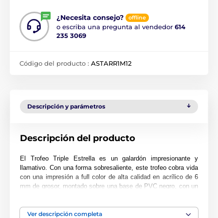
¿Necesita consejo?
offline
o escriba una pregunta al vendedor
614
235 3069
Código del producto :
ASTARR1M12
Descripción y parámetros
Descripción del producto
El Trofeo Triple Estrella es un galardón impresionante y
llamativo. Con una forma sobresaliente, este trofeo cobra vida
con una impresión a full color de alta calidad en acrílico de 6
mm de grosor, montado sobre una base de PVC negro, con un
diseño de triple estrella que centra la atención del trofeo.
El premio también incluye una placa adhesiva de grabado
Ver descripción completa