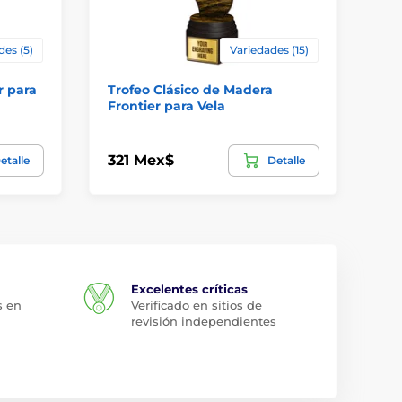
des (5)
Variedades (15)
r para
Trofeo Clásico de Madera
Tr
Frontier para Vela
pa
321 Mex$
22
etalle
Detalle
Excelentes críticas
s en
Verificado en sitios de
revisión independientes