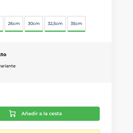
26cm
30cm
32,5cm
35cm
cto
ariante
Añadir a la cesta