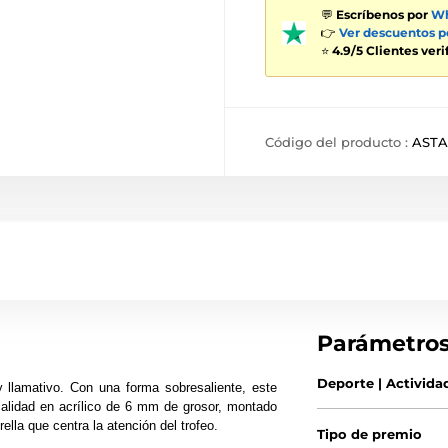
💬
Escríbenos por
Wh
👉
Ver descuentos 
⭐
4.9/5 Clientes ver
Código del producto :
ASTA
Parámetro
Deporte | Activida
y llamativo. Con una forma sobresaliente, este
 calidad en acrílico de 6 mm de grosor, montado
lla que centra la atención del trofeo.
Tipo de premio