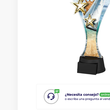
¿Necesita consejo?
online
o escriba una pregunta al ve