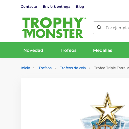
Contacto
Envío & entrega
Blog
Por ejemplo,
Novedad
Trofeos
Medallas
Inicio
Trofeos
Trofeos de vela
Trofeo Triple Estrell