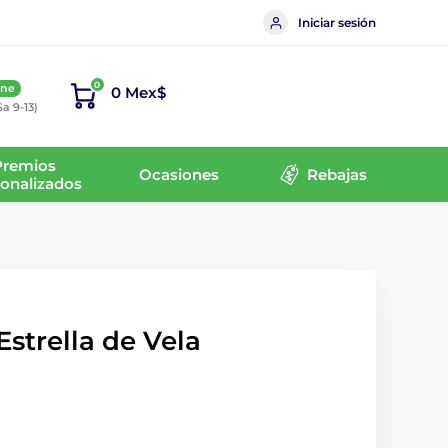
Iniciar sesión
0
ine
0 Mex$
Sa 9-13)
Premios
Ocasiones
Rebajas
onalizados
Estrella de Vela