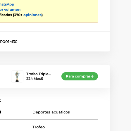
atsApp
por volumen
ificados (370+
opiniones
)
R001M30
Trofeo Triple…
Para comprar
224 Mex$
s
d
Deportes acuáticos
Trofeo