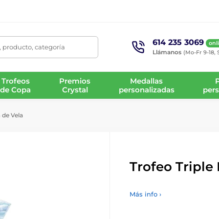
614 235 3069
onl
 producto, categoría
Llámanos
(Mo-Fr 9-18, 
Trofeos
Premios
Medallas
de Copa
Crystal
personalizadas
pers
a de Vela
Trofeo Triple 
Más info ›