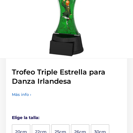
Trofeo Triple Estrella para
Danza Irlandesa
Más info ›
Elige la talla:
20cm
22cm
25cm
26cm
30cm