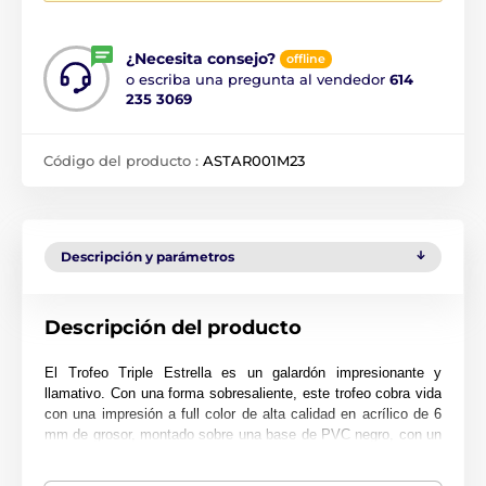
¿Necesita consejo?
offline
o escriba una pregunta al vendedor
614
235 3069
Código del producto :
ASTAR001M23
Descripción y parámetros
Descripción del producto
El Trofeo Triple Estrella es un galardón impresionante y
llamativo. Con una forma sobresaliente, este trofeo cobra vida
con una impresión a full color de alta calidad en acrílico de 6
mm de grosor, montado sobre una base de PVC negro, con un
diseño de triple estrella que centra la atención del trofeo.