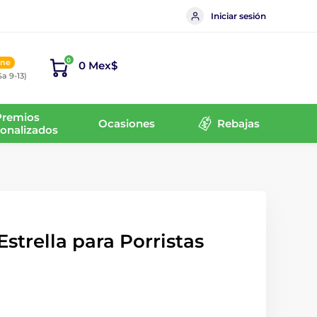
Iniciar sesión
0
ine
0 Mex$
Sa 9-13)
Premios
Ocasiones
Rebajas
onalizados
Estrella para Porristas