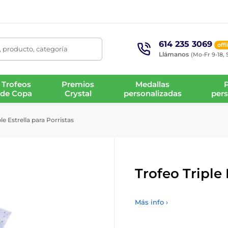
614 235 3069
offl
 producto, categoría
Llámanos
(Mo-Fr 9-18, 
Trofeos
Premios
Medallas
de Copa
Crystal
personalizadas
pers
le Estrella para Porristas
Trofeo Triple 
Más info ›