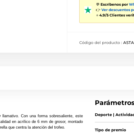
💬
Escríbenos por
Wh
👉
Ver descuentos 
⭐
4.9/5 Clientes ver
Código del producto :
ASTA
Parámetro
Deporte | Activida
y llamativo. Con una forma sobresaliente, este
 calidad en acrílico de 6 mm de grosor, montado
lla que centra la atención del trofeo.
Tipo de premio