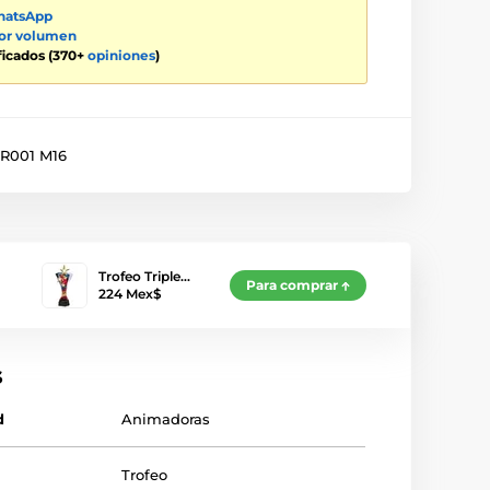
atsApp
por volumen
ificados (370+
opiniones
)
R001 M16
Trofeo Triple…
Para comprar
224 Mex$
s
d
Animadoras
Trofeo