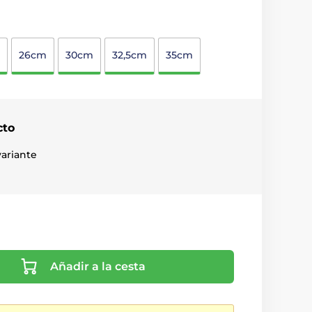
26cm
30cm
32,5cm
35cm
cto
ariante
Añadir a la cesta