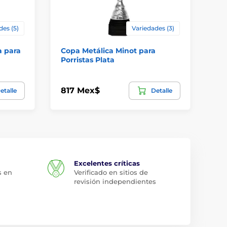
des (5)
Variedades (3)
a para
Copa Metálica Minot para
Pr
Porristas Plata
en
817 Mex$
67
etalle
Detalle
Excelentes críticas
s en
Verificado en sitios de
revisión independientes