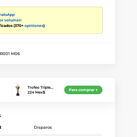
atsApp
por volumen
ificados (370+
opiniones
)
R001 M06
Trofeo Triple…
Para comprar
224 Mex$
s
d
Disparos