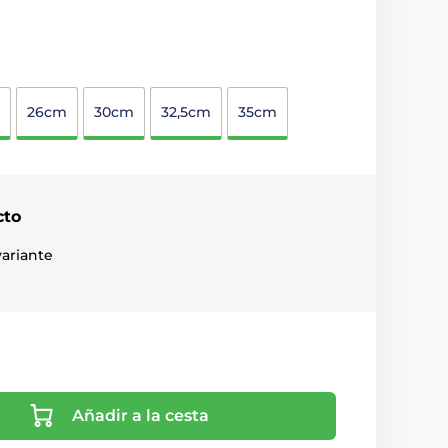
26cm
30cm
32,5cm
35cm
cto
ariante
Añadir a la cesta