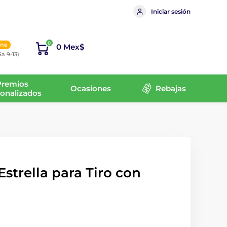
Iniciar sesión
0
ine
0 Mex$
Sa 9-13)
Premios
Ocasiones
Rebajas
onalizados
Estrella para Tiro con