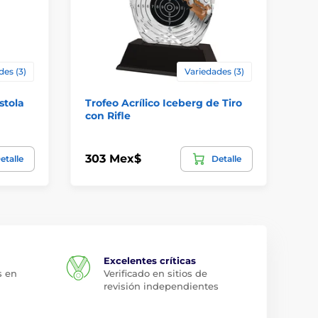
des (3)
Variedades (3)
stola
Trofeo Acrílico Iceberg de Tiro
Tr
con Rifle
Rif
303 Mex$
54
etalle
Detalle
Excelentes críticas
s en
Verificado en sitios de
revisión independientes