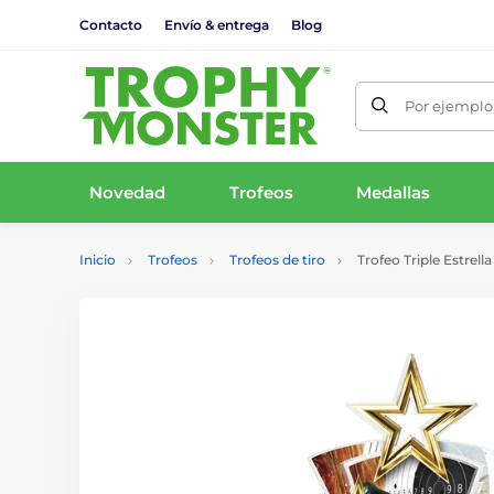
Contacto
Envío & entrega
Blog
Por ejemplo,
Novedad
Trofeos
Medallas
Inicio
Trofeos
Trofeos de tiro
Trofeo Triple Estrella