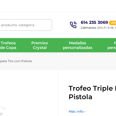
614 235 3069
offl
 producto, categoría
Llámanos
(Mo-Fr 9-18, 
Trofeos
Premios
Medallas
de Copa
Crystal
personalizadas
pers
 para Tiro con Pistola
Trofeo Triple 
Pistola
Más info ›