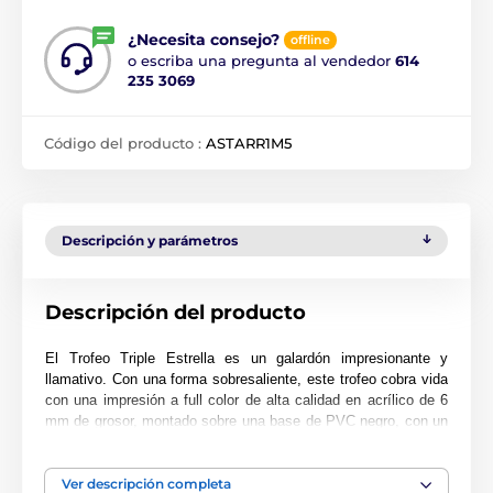
¿Necesita consejo?
offline
o escriba una pregunta al vendedor
614
235 3069
Código del producto :
ASTARR1M5
Descripción y parámetros
Descripción del producto
El Trofeo Triple Estrella es un galardón impresionante y
llamativo. Con una forma sobresaliente, este trofeo cobra vida
con una impresión a full color de alta calidad en acrílico de 6
mm de grosor, montado sobre una base de PVC negro, con un
diseño de triple estrella que centra la atención del trofeo.
El premio también incluye una placa adhesiva de grabado
Ver descripción completa