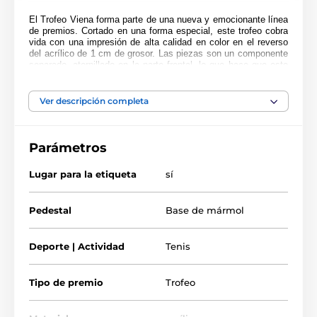
El Trofeo Viena
forma parte de una nueva y emocionante línea
de premios. Cortado en una forma especial, este trofeo cobra
vida con una impresión de alta calidad en color en el reverso
del acrílico de 1 cm de grosor. Las piezas son un componente
separado, atornillado en la parte frontal, lo que hace que este
artículo sea realmente único. Justo encima de la base se
encuentra un soporte. Por favor, seleccione el color del soporte
que prefiera: oro, plata o bronce.
Ver descripción completa
Montado sobre una pesada base de mármol negro, el premio
también incluye una placa adhesiva grabada gratuitamente con
el texto de su elección.
Parámetros
Lugar para la etiqueta
sí
Pedestal
Base de mármol
Deporte | Actividad
Tenis
Tipo de premio
Trofeo