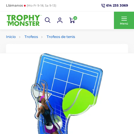
614 235 3069
Llámanos
(Mo-Fr 9-18, Sa 9-13)
0
Menú
Inicio
Trofeos
Trofeos de tenis