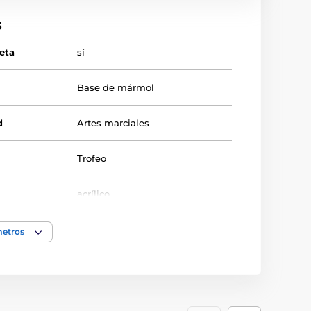
s
ueta
sí
Base de mármol
d
Artes marciales
Trofeo
acrílico
metros