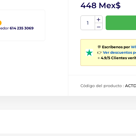
448 Mex$
ndedor
614 235 3069
💬
Escríbenos por
Wh
👉
Ver descuentos 
⭐
4.9/5 Clientes ver
Código del producto :
ACTD