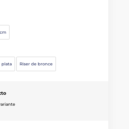
5cm
 plata
Riser de bronce
cto
ariante