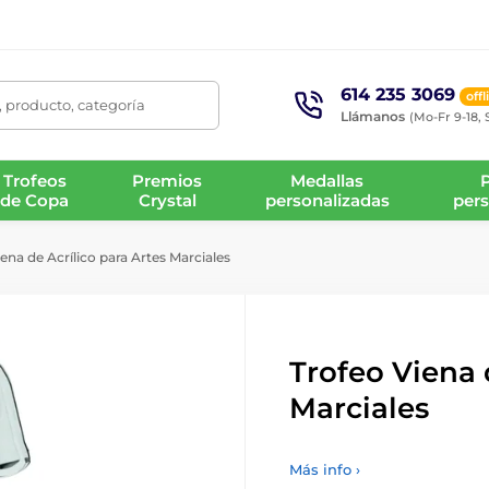
614 235 3069
offl
 producto, categoría
Llámanos
(Mo-Fr 9-18, 
Trofeos
Premios
Medallas
de Copa
Crystal
personalizadas
pers
ena de Acrílico para Artes Marciales
Trofeo Viena 
Marciales
Más info ›