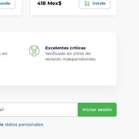
418 Mex$
44
etalle
Detalle
Excelentes críticas
s en
Verificado en sitios de
revisión independientes
il
Iniciar sesión
de
datos personales