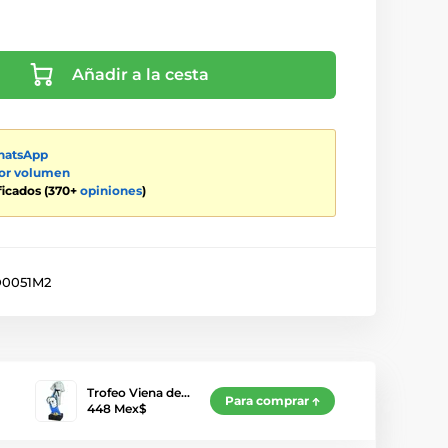
Añadir a la cesta
atsApp
por volumen
ificados (370+
opiniones
)
0051M2
Trofeo Viena de…
Para comprar
448 Mex$