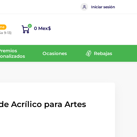
Iniciar sesión
0
ine
0 Mex$
Sa 9-13)
Premios
Ocasiones
Rebajas
onalizados
de Acrílico para Artes