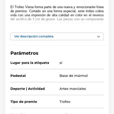
El Trofeo Viena
forma parte de una nueva y emocionante línea
de premios. Cortado en una forma especial, este trofeo cobra
vida con una impresión de alta calidad en color en el reverso
del acrílico de 1 cm de grosor. Las piezas son un componente
separado, atornillado en la parte frontal, lo que hace que este
artículo sea realmente único. Justo encima de la base se
encuentra un soporte. Por favor, seleccione el color del soporte
que prefiera: oro, plata o bronce.
Ver descripción completa
Montado sobre una pesada base de mármol negro, el premio
también incluye una placa adhesiva grabada gratuitamente con
el texto de su elección.
Parámetros
Lugar para la etiqueta
sí
El producto aparece en las categorías
Pedestal
Trofeos de judo
Trofeos de kárate
Base de mármol
Trofeos de artes marciales
Deporte | Actividad
Artes marciales
Trofeos de taekwondo
Tipo de premio
Trofeo