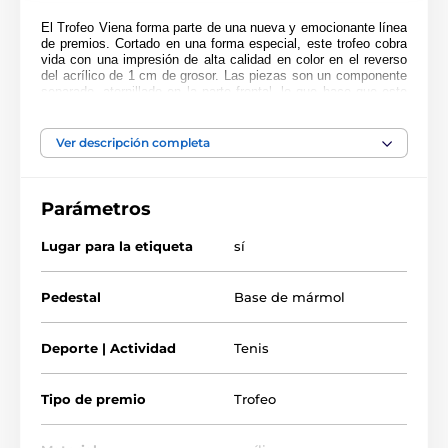
El Trofeo Viena
forma parte de una nueva y emocionante línea
de premios. Cortado en una forma especial, este trofeo cobra
vida con una impresión de alta calidad en color en el reverso
del acrílico de 1 cm de grosor. Las piezas son un componente
separado, atornillado en la parte frontal, lo que hace que este
artículo sea realmente único. Justo encima de la base se
encuentra un soporte. Por favor, seleccione el color del soporte
que prefiera: oro, plata o bronce.
Ver descripción completa
Montado sobre una pesada base de mármol negro, el premio
también incluye una placa adhesiva grabada gratuitamente con
el texto de su elección.
Parámetros
Lugar para la etiqueta
sí
Pedestal
Base de mármol
Deporte | Actividad
Tenis
Tipo de premio
Trofeo