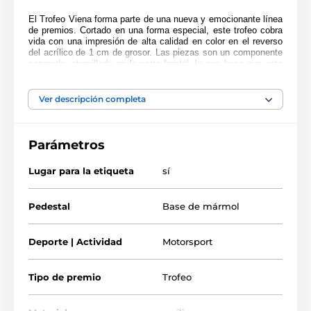
El Trofeo Viena
forma parte de una nueva y emocionante línea
de premios. Cortado en una forma especial, este trofeo cobra
vida con una impresión de alta calidad en color en el reverso
del acrílico de 1 cm de grosor. Las piezas son un componente
separado, atornillado en la parte frontal, lo que hace que este
artículo sea realmente único. Justo encima de la base se
encuentra un soporte. Por favor, seleccione el color del soporte
que prefiera: oro, plata o bronce.
Ver descripción completa
Montado sobre una pesada base de mármol negro, el premio
también incluye una placa adhesiva grabada gratuitamente con
el texto de su elección.
Parámetros
Lugar para la etiqueta
sí
Pedestal
Base de mármol
Deporte | Actividad
Motorsport
Tipo de premio
Trofeo