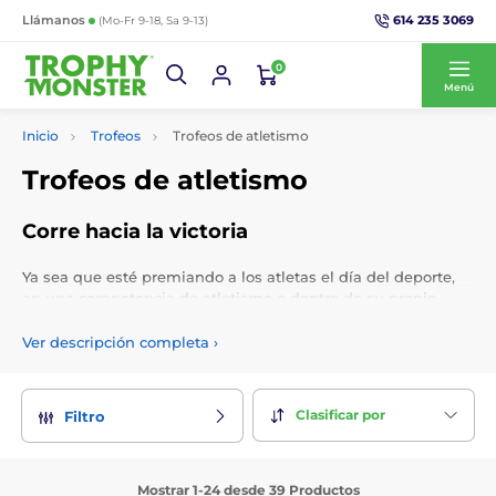
614 235 3069
Llámanos
(Mo-Fr 9-18, Sa 9-13)
0
Menú
Inicio
Trofeos
Trofeos de atletismo
Trofeos de atletismo
Corre hacia la victoria
Ya sea que esté premiando a los atletas el día del deporte,
en una competencia de atletismo o dentro de su propio
equipo, otorgue trofeos de atletismo, trofeos de
participación, trofeos de carrera y trofeos del día del deporte,
Ver descripción completa
›
todo con grabado personalizado gratuito e inserción de
logotipo personalizado.
Clasificar por
Filtro
Mostrar 1-24 desde 39 Productos