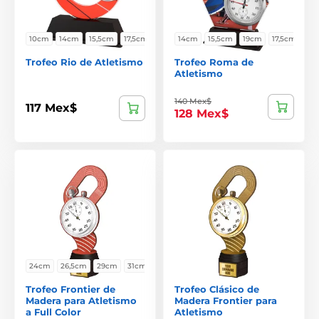
10cm
14cm
15,5cm
17,5cm
14cm
15,5cm
19cm
17,5cm
Trofeo Rio de Atletismo
Trofeo Roma de
Atletismo
140 Mex$
117 Mex$
128 Mex$
24cm
26,5cm
29cm
31cm
Trofeo Frontier de
Trofeo Clásico de
Madera para Atletismo
Madera Frontier para
a Full Color
Atletismo