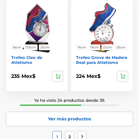
16cm
17,5cm
20cm
16cm
19cm
22cm
25cm
Trofeo Cleo de
Trofeo Grove de Madera
Atletismo
Real para Atletismo
235 Mex$
224 Mex$
Ya ha visto 24 productos desde 39.
Ver más productos
1
2