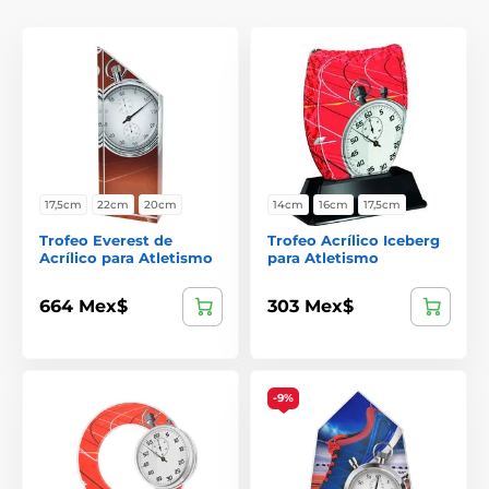
17,5cm
22cm
20cm
14cm
16cm
17,5cm
Trofeo Everest de
Trofeo Acrílico Iceberg
Acrílico para Atletismo
para Atletismo
664 Mex$
303 Mex$
-9%