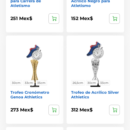
para Carrera de
Acrílico Negro para
Atletismo
Atletismo
251 Mex$
152 Mex$
30cm
33cm
35cm
26,5cm
30cm
33cm
Trofeo Cronómetro
Trofeo de Acrílico Silver
Genoa Athletics
Athletics
273 Mex$
312 Mex$