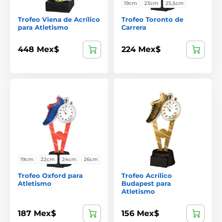
19cm
23cm
25,5cm
Trofeo Viena de Acrílico
Trofeo Toronto de
para Atletismo
Carrera
448 Mex$
224 Mex$
19cm
22cm
24cm
26cm
Trofeo Oxford para
Trofeo Acrílico
Atletismo
Budapest para
Atletismo
187 Mex$
156 Mex$