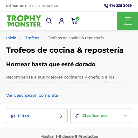
614 235 3069
Llámanos
(Mo-Fr 9-18, Sa 9-13)
0
Menú
Inicio
Trofeos
Trofeos de cocina & repostería
Trofeos de cocina & repostería
Hornear hasta que esté dorado
Recompense a sus mejores cocineros y chefs, o a los
participantes en su propio Great British Bake Off, con el
Cooking Trophy, que incluye trofeos de cocina con chile,
trofeos de horneado, trofeos de barbacoa, trofeo del chef y
Ver descripción completa
›
otros premios de cocina y repostería. Personaliza tus
premios de cocina con grabado e inserción de logotipo
gratuitos.
Clasificar por
Filtro
Mostrar 1-8 desde 8 Productos