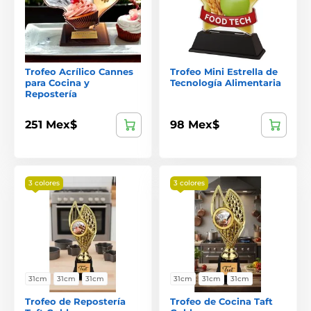
Trofeo Acrílico Cannes
Trofeo Mini Estrella de
para Cocina y
Tecnología Alimentaria
Repostería
251 Mex$
98 Mex$
3 colores
3 colores
31cm
31cm
31cm
31cm
31cm
31cm
Trofeo de Repostería
Trofeo de Cocina Taft