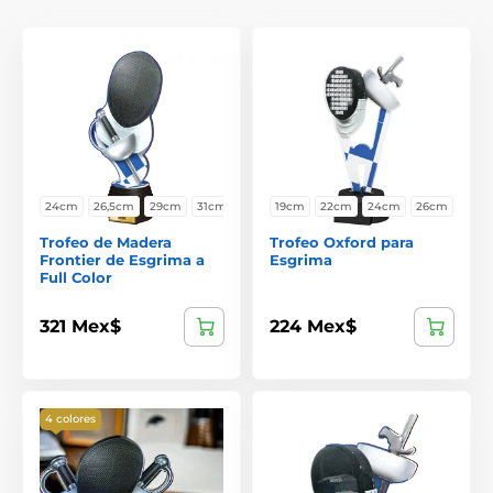
24cm
26,5cm
29cm
31cm
19cm
22cm
24cm
26cm
Trofeo de Madera
Trofeo Oxford para
Frontier de Esgrima a
Esgrima
Full Color
321 Mex$
224 Mex$
4 colores