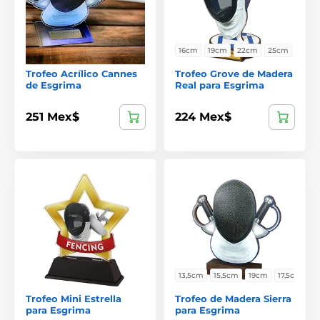
16cm
19cm
22cm
25cm
Trofeo Acrílico Cannes
Trofeo Grove de Madera
de Esgrima
Real para Esgrima
251 Mex$
224 Mex$
13,5cm
15,5cm
19cm
17,5cm
Trofeo Mini Estrella
Trofeo de Madera Sierra
para Esgrima
para Esgrima