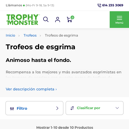
614 235 3069
Llámanos
(Mo-Fr 9-18, Sa 9-13)
0
Menú
Inicio
Trofeos
Trofeos de esgrima
Trofeos de esgrima
Animoso hasta el fondo.
Recompensa a los mejores y más avanzados esgrimistas en
los torneos de esgrima con nuestra gama de trofeos de
esgrima. Obtenga trofeos de esgrima personalizados con
grabado e inserción de logotipo gratuitos.
Ver descripción completa
›
Clasificar por
Filtro
Mostrar 1-10 desde 10 Productos