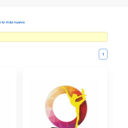
 lo más nuevo
1