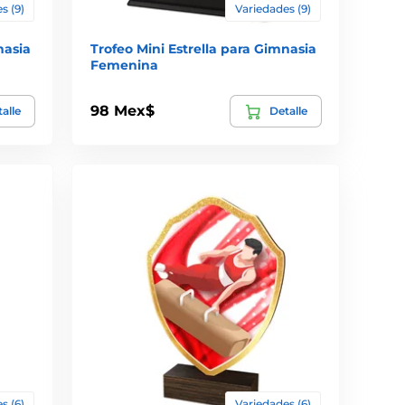
s (9)
Variedades (9)
nasia
Trofeo Mini Estrella para Gimnasia
Femenina
98 Mex$
alle
Detalle
s (6)
Variedades (6)