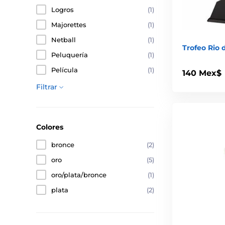
Logros
(1)
Majorettes
(1)
Netball
(1)
Trofeo Rio 
Peluquería
(1)
Película
(1)
140 Mex$
Filtrar
Colores
bronce
(2)
oro
(5)
oro/plata/bronce
(1)
plata
(2)