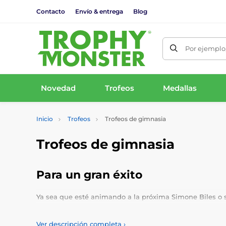
Contacto
Envío & entrega
Blog
Por ejemplo,
Novedad
Trofeos
Medallas
Inicio
Trofeos
Trofeos de gimnasia
Trofeos de gimnasia
Para un gran éxito
Ya sea que esté animando a la próxima Simone Biles o 
ideales para cualquier competencia o evento de gimnasi
Ver descripción completa
›