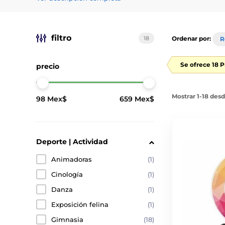
filtro
18
Ordenar por:
R
Se ofrece 18 
precio
Mostrar 1-18 des
98 Mex$
659 Mex$
Deporte | Actividad
Animadoras
(1)
Cinología
(1)
Danza
(1)
Exposición felina
(1)
Gimnasia
(18)