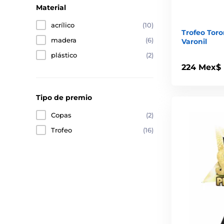
Material
acrílico
(10)
Trofeo Tor
madera
(6)
Varonil
plástico
(2)
224 Mex$
Tipo de premio
Copas
(2)
Trofeo
(16)