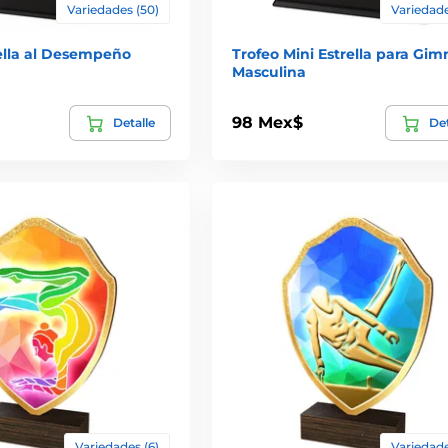
Variedades (50)
Variedade
ella al Desempeño
Trofeo Mini Estrella para Gim
Masculina
98 Mex$
Detalle
Det
Variedades (6)
Variedade