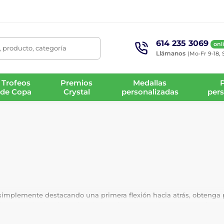
614 235 3069
onl
 producto, categoría
Llámanos
(Mo-Fr 9-18, 
Trofeos
Premios
Medallas
de Copa
Crystal
personalizadas
pers
simplemente destacando una primera flexión hacia atrás, obtenga 
a con grabado e inserción de logotipo personalizados y gratuitos.