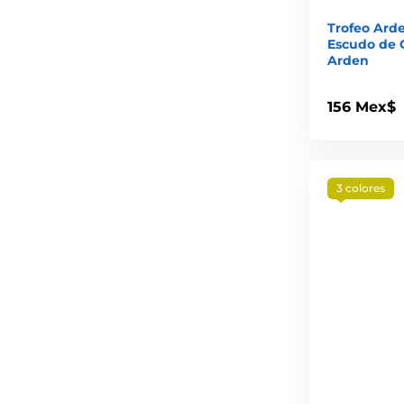
Trofeo Ard
Escudo de 
Arden
156 Mex$
3 colores