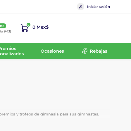
Iniciar sesión
0
ine
0 Mex$
Sa 9-13)
Premios
Ocasiones
Rebajas
onalizados
premios y trofeos de gimnasia para sus gimnastas,