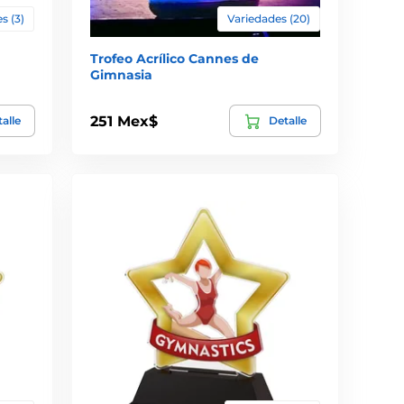
s (3)
Variedades (20)
Trofeo Acrílico Cannes de
Gimnasia
251 Mex$
alle
Detalle