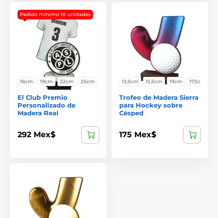
Pedido mínimo 10 unidades
16cm
19cm
22cm
25cm
13,5cm
15,5cm
19cm
17,5cm
El Club Premio
Trofeo de Madera Sierra
Personalizado de
para Hockey sobre
Madera Real
Césped
292 Mex$
175 Mex$