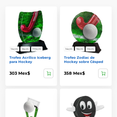
14cm
16cm
17,5cm
14cm
16cm
13cm
Trofeo Acrílico Iceberg
Trofeo Zodiac de
para Hockey
Hockey sobre Césped
303 Mex$
358 Mex$