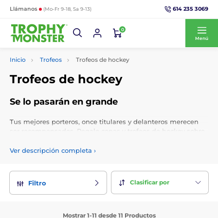
614 235 3069
Llámanos
(Mo-Fr 9-18, Sa 9-13)
0
Menú
Inicio
Trofeos
Trofeos de hockey
Trofeos de hockey
Se lo pasarán en grande
Tus mejores porteros, once titulares y delanteros merecen
ser recompensados. Regale copas y trofeos de hockey sobre
césped en campeonatos locales o nacionales y personalice
sus premios con grabados personalizados e inserción de
Ver descripción completa
›
logotipos gratuitos.
Clasificar por
Filtro
Mostrar 1-11 desde 11 Productos