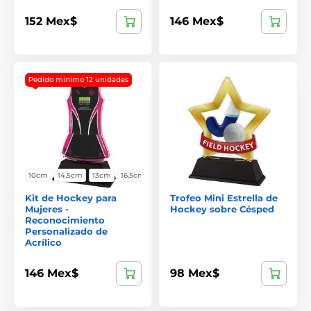
152 Mex$
146 Mex$
Pedido mínimo 12 unidades
10cm
14,5cm
13cm
16,5cm
Kit de Hockey para
Trofeo Mini Estrella de
Mujeres -
Hockey sobre Césped
Reconocimiento
Personalizado de
Acrílico
146 Mex$
98 Mex$