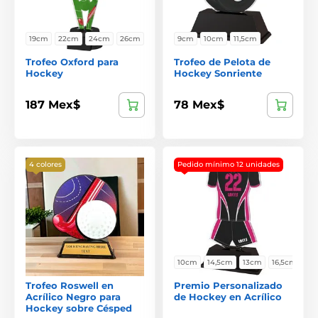
19cm
22cm
24cm
26cm
9cm
10cm
11,5cm
Trofeo Oxford para
Trofeo de Pelota de
Hockey
Hockey Sonriente
187 Mex$
78 Mex$
4 colores
Pedido mínimo 12 unidades
10cm
14,5cm
13cm
16,5cm
Trofeo Roswell en
Premio Personalizado
Acrílico Negro para
de Hockey en Acrílico
Hockey sobre Césped