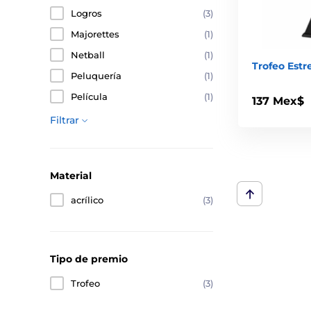
Logros
(3)
Majorettes
(1)
Netball
(1)
Trofeo Estr
Peluquería
(1)
Película
(1)
137 Mex$
Filtrar
Material
acrílico
(3)
Tipo de premio
Trofeo
(3)