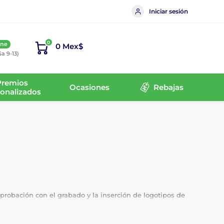
Iniciar sesión
0
ine
0 Mex$
Sa 9-13)
Premios
Ocasiones
Rebajas
onalizados
robación con el grabado y la inserción de logotipos de