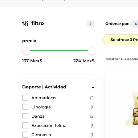
filtro
3
Ordenar por:
R
Se ofrece 3 P
precio
Mostrar 1-3 desd
137 Mex$
224 Mex$
Deporte | Actividad
Animadoras
(2)
Cinología
(1)
Danza
(2)
Exposición felina
(1)
Gimnasia
(1)