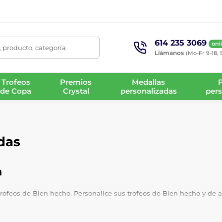
614 235 3069
onl
 producto, categoría
Llámanos
(Mo-Fr 9-18, 
Trofeos
Premios
Medallas
de Copa
Crystal
personalizadas
pers
das
n
ofeos de Bien hecho. Personalice sus trofeos de Bien hecho y de ap