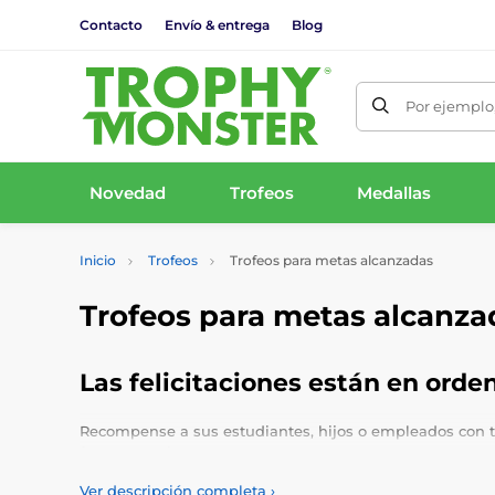
Contacto
Envío & entrega
Blog
Por ejemplo,
Novedad
Trofeos
Medallas
Inicio
Trofeos
Trofeos para metas alcanzadas
Trofeos para metas alcanza
Las felicitaciones están en orde
Recompense a sus estudiantes, hijos o empleados con tr
forma gratuita.
Ver descripción completa
›