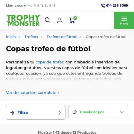
614 235 3069
Llámanos
(Mo-Fr 9-18, Sa 9-13)
0
Menú
Inicio
Trofeos
Trofeos de fútbol
Copas trofeo de fútbol
Copas trofeo de fútbol
Personaliza tu
copa de trofeo
con grabado e inserción de
logotipo gratuitos. Nuestras copas de fútbol son ideales para
cualquier ocasión, ya sea que estés entregando trofeos de
fútbol a niños, entregándolos en un torneo de fútbol, ​​una
copa
mundial o premiando al jugador del partido.
Ver descripción completa
›
Clasificar por
Filtro
Mostrar 1-13 desde 13 Productos