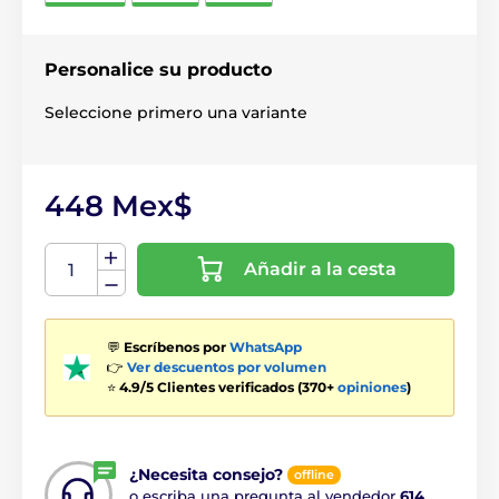
Personalice su producto
Seleccione primero una variante
448 Mex$
Añadir a la cesta
💬
Escríbenos por
WhatsApp
👉
Ver descuentos por volumen
⭐
4.9/5 Clientes verificados (370+
opiniones
)
¿Necesita consejo?
offline
o escriba una pregunta al vendedor
614