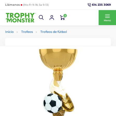
614 235 3069
Llámanos
(Mo-Fr 9-18, Sa 9-13)
0
Menú
Inicio
Trofeos
Trofeos de fútbol