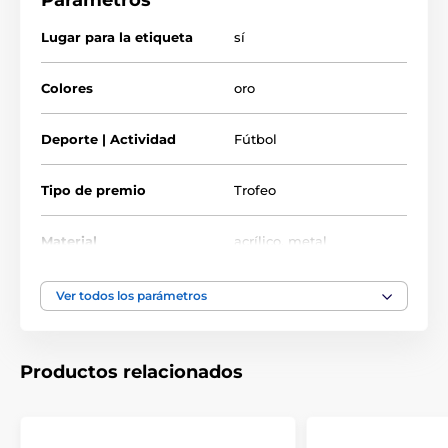
Parámetros
El producto aparece en las categorías
Lugar para la etiqueta
sí
Trofeos de fútbol
Colores
oro
Trofeos al máximo goleador de fútbol
Copas trofeo de fútbol
Trofeos de soccer
Deporte | Actividad
Fútbol
Tipo de premio
Trofeo
Material
acrílico
,
metal
Ver todos los parámetros
Productos relacionados