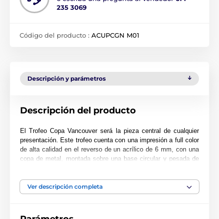
235 3069
Código del producto :
ACUPCGN M01
Descripción y parámetros
Descripción del producto
El Trofeo Copa Vancouver será la pieza central de cualquier
presentación. Este trofeo cuenta con una impresión a full color
de alta calidad en el reverso de un acrílico de 6 mm, con una
copa de metal, montada sobre una base circular y pesada de
PVC negro.
El trofeo está disponible en tres excelentes tamaños. Además,
Ver descripción completa
el premio incluye una placa adhesiva grabada GRATIS con el
texto de su elección.