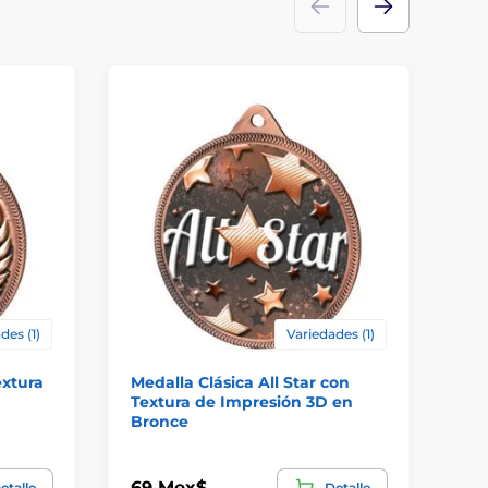
des (1)
Variedades (1)
extura
Medalla Clásica All Star con
Me
Textura de Impresión 3D en
Co
Bronce
69 Mex$
69
etalle
Detalle