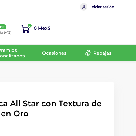
Iniciar sesión
0
ine
0 Mex$
Sa 9-13)
Premios
Ocasiones
Rebajas
onalizados
ca All Star con Textura de
 en Oro