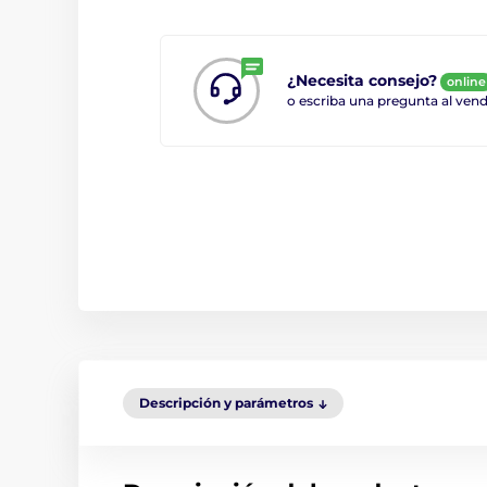
¿Necesita consejo?
online
o escriba una pregunta al ve
Descripción y parámetros