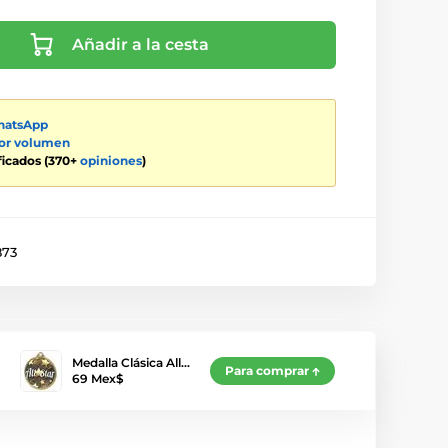
Añadir a la cesta
atsApp
por volumen
ificados (370+
opiniones
)
873
Medalla Clásica All…
Para comprar
69 Mex$