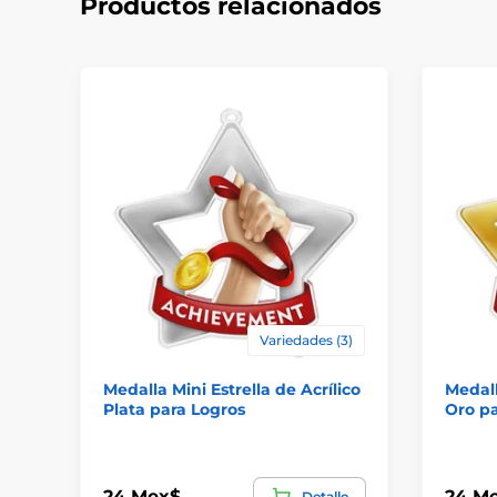
Productos relacionados
Variedades (3)
Medalla Mini Estrella de Acrílico
Medall
Plata para Logros
Oro pa
24 Mex$
24 M
Detalle