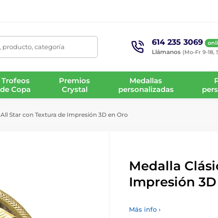
614 235 3069
onl
 producto, categoría
Llámanos
(Mo-Fr 9-18, 
Trofeos
Premios
Medallas
de Copa
Crystal
personalizadas
pers
 All Star con Textura de Impresión 3D en Oro
Medalla Clási
Impresión 3D
Más info ›