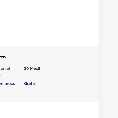
cto
 en el
20 Mex$
a
uyéramos
Gratis