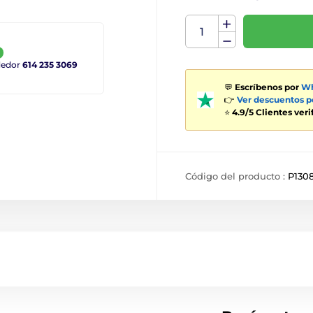
ndedor
614 235 3069
💬
Escríbenos por
Wh
👉
Ver descuentos 
⭐
4.9/5 Clientes ver
Código del producto :
P130