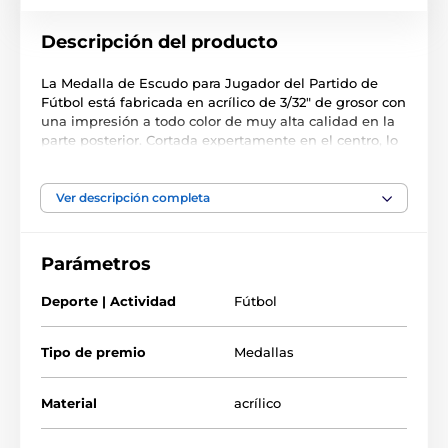
Descripción del producto
La Medalla de Escudo para Jugador del Partido de
Fútbol está fabricada en acrílico de 3/32" de grosor con
una impresión a todo color de muy alta calidad en la
parte posterior. Cortada expertamente en el centro, lo
que le da un estilo de medalla único. Disponible en 4
tamaños. La medalla incluye un bucle para colocar
una cinta.
Ver descripción completa
Tenga en cuenta que todas nuestras medallas de
acrílico se entregan con una película protectora que se
Parámetros
retira muy fácilmente.
Deporte | Actividad
Fútbol
El producto aparece en las categorías
Tipo de premio
Medallas
Medallas de fútbol
Material
acrílico
Futbolista & Jugador del Partido
Medallas de soccer