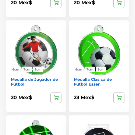
20 Mex$
20 Mex$
6cm
7cm
5cm
6cm
7cm
5cm
Medalla de Jugador de
Medalla Clásica de
Fútbol
Fútbol Essen
20 Mex$
23 Mex$