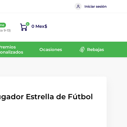
Iniciar sesión
0
ine
0 Mex$
Sa 9-13)
Premios
Ocasiones
Rebajas
onalizados
gador Estrella de Fútbol