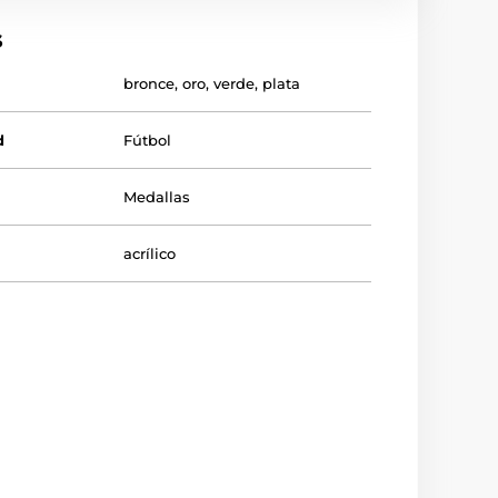
s
bronce
,
oro
,
verde
,
plata
d
Fútbol
Medallas
acrílico