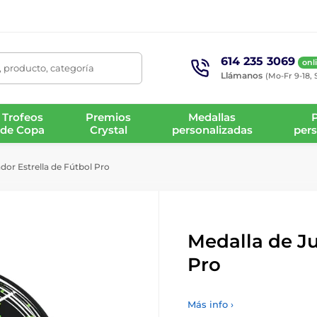
614 235 3069
onl
 producto, categoría
Llámanos
(Mo-Fr 9-18, 
Trofeos
Premios
Medallas
de Copa
Crystal
personalizadas
pers
dor Estrella de Fútbol Pro
Medalla de Ju
Pro
Más info ›