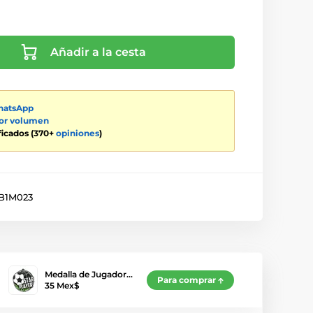
Añadir a la cesta
atsApp
por volumen
ificados (370+
opiniones
)
B1M023
Medalla de Jugador…
Para comprar
35 Mex$