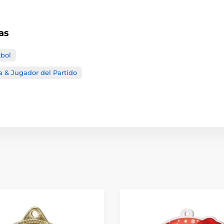
as
tbol
a & Jugador del Partido