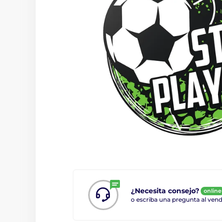
¿Necesita consejo?
online
o escriba una pregunta al ve