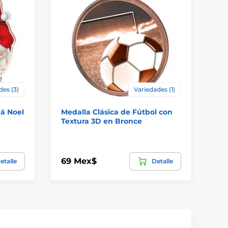
des (3)
Variedades (1)
á Noel
Medalla Clásica de Fútbol con
Me
Textura 3D en Bronce
Te
69 Mex$
11
etalle
Detalle