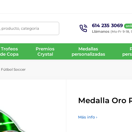
614 235 3069
onl
 producto, categoría
Llámanos
(Mo-Fr 9-18, 
Trofeos
Premios
Medallas
de Copa
Crystal
personalizadas
pers
 Fútbol Soccer
Medalla Oro R
Más info ›