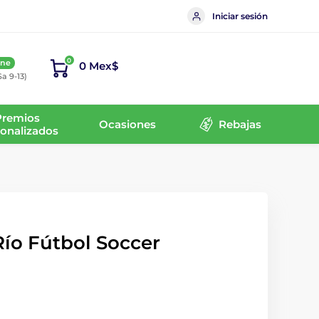
Iniciar sesión
0
ine
0 Mex$
Sa 9-13)
Premios
Ocasiones
Rebajas
onalizados
ío Fútbol Soccer