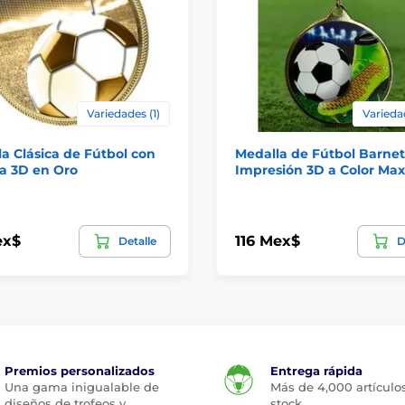
Variedades (1)
Varieda
a Clásica de Fútbol con
Medalla de Fútbol Barnet
a 3D en Oro
Impresión 3D a Color Ma
ex$
116 Mex$
Detalle
D
Premios personalizados
Entrega rápida
Una gama inigualable de
Más de 4,000 artículo
diseños de trofeos y
stock