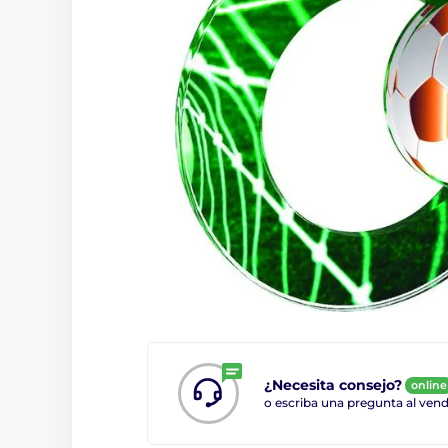
¿Necesita consejo?
online
o escriba una pregunta al ve