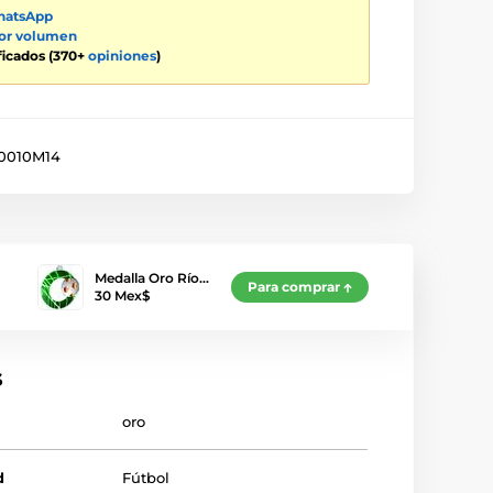
atsApp
por volumen
ificados (370+
opiniones
)
0010M14
Medalla Oro Río…
Para comprar
30 Mex$
s
oro
d
Fútbol