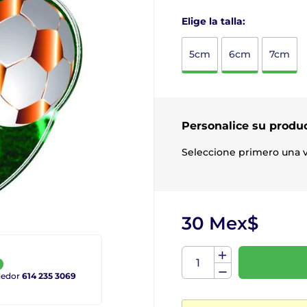
Elige la talla:
5cm
6cm
7cm
Personalice su produ
Seleccione primero una v
30 Mex$
ndedor
614 235 3069