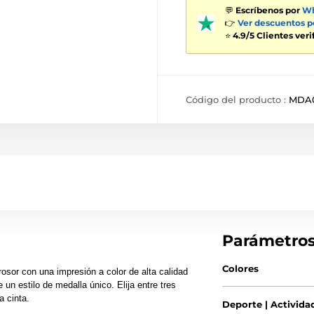
💬
Escríbenos por
Wh
👉
Ver descuentos 
⭐
4.9/5 Clientes ver
Código del producto :
MDA
Parámetro
Colores
rosor con una impresión a color de alta calidad
 un estilo de medalla único. Elija entre tres
a cinta.
Deporte | Activida