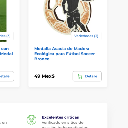
des (3)
Variedades (3)
 con
Medalla Acacia de Madera
Me
xMedal
Ecológica para Fútbol Soccer -
Fú
Bronce
49 Mex$
88
etalle
Detalle
Excelentes críticas
s en
Verificado en sitios de
revisión independientes