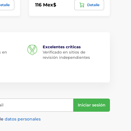
116 Mex$
24
etalle
Detalle
Excelentes críticas
s en
Verificado en sitios de
revisión independientes
il
Iniciar sesión
de
datos personales