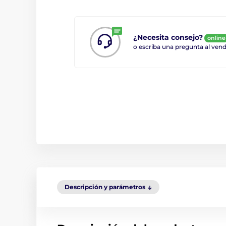
¿Necesita consejo?
online
o escriba una pregunta al ve
Descripción y parámetros