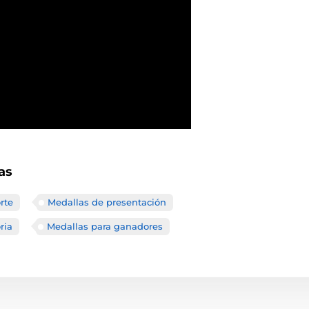
as
rte
Medallas de presentación
ria
Medallas para ganadores