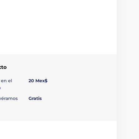
cto
 en el
20 Mex$
a
uyéramos
Gratis