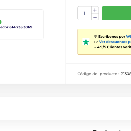
ndedor
614 235 3069
💬
Escríbenos por
Wh
👉
Ver descuentos 
⭐
4.9/5 Clientes ver
Código del producto :
P130