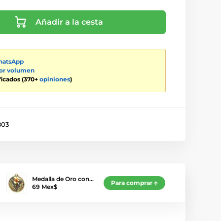
Añadir a la cesta
atsApp
por volumen
ificados (370+
opiniones
)
803
Medalla de Oro con…
Para comprar
69 Mex$