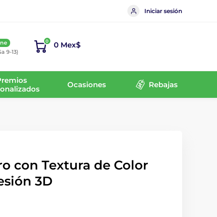
Iniciar sesión
0
ine
0 Mex$
Sa 9-13)
Premios
Ocasiones
Rebajas
onalizados
o con Textura de Color
esión 3D