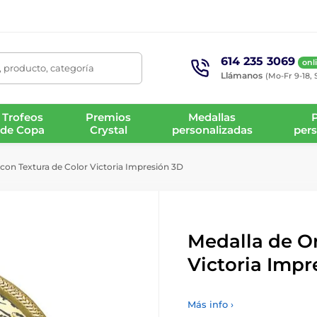
614 235 3069
onl
 producto, categoría
Llámanos
(Mo-Fr 9-18, 
Trofeos
Premios
Medallas
de Copa
Crystal
personalizadas
pers
con Textura de Color Victoria Impresión 3D
Medalla de Or
Victoria Impr
Más info ›