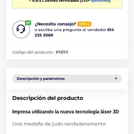
⭐
4.9/5 Clientes verificados (370+
opiniones
)
¿Necesita consejo?
offline
o escriba una pregunta al vendedor
614
235 3069
Código del producto :
P131111
Descripción y parámetros
Descripción del producto
Impresa utilizando la nueva tecnología láser 3D
Una medalla de judo verdaderamente
excepcional de 5.4 cm fabricada en hierro.