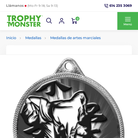
614 235 3069
Llámanos
(Mo-Fr 9-18, Sa 9-13)
0
Menú
Inicio
Medallas
Medallas de artes marciales