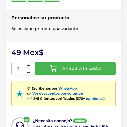
Personalice su producto
Seleccione primero una variante
49 Mex$
Añadir a la cesta
💬
Escríbenos por
WhatsApp
👉
Ver descuentos por volumen
⭐
4.9/5 Clientes verificados (370+
opiniones
)
¿Necesita consejo?
online
o escriba una pregunta al vendedor
614