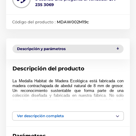
235 3069
Código del producto :
MDAW002M19c
Descripción y parámetros
Descripción del producto
La Medalla Habitat de Madera Ecológica está fabricada con
madera contrachapada de abedul natural de 8 mm de grosor.
Un reconocimiento sustentable que forma parte de una
colección diseñada y fabricada en nuestra fábrica. No solo
para los ambientalmente conscientes, esta medalla será
popular en cualquier ceremonia.
Impresa a full color, esta medalla es noble, impresionante y
Ver descripción completa
única. Elija entre tres tamaños muy grandes de hasta 9 cm.
¿Por qué no personalizar su medalla con una cinta o grabado?
Si está buscando comprar en grandes cantidades, asegúrese
de consultar nuestros precios fantásticos para pedidos al por