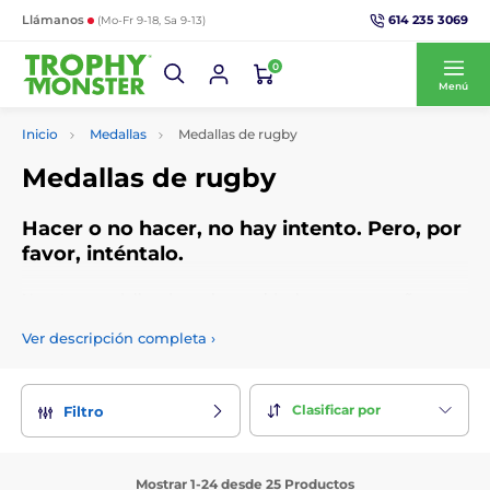
614 235 3069
Llámanos
(Mo-Fr 9-18, Sa 9-13)
0
Menú
Inicio
Medallas
Medallas de rugby
Medallas de rugby
Hacer o no hacer, no hay intento. Pero, por
favor, inténtalo.
Nuestras medallas de rugby son ideales para pequeños
jugadores de rugby que anotan sus primeros intentos para
Ver descripción completa
›
enfrentarse a superestrellas y profesionales adolescentes.
Compre medallas de rugby, medallas de scrum de rugby y
medallas de árbitro de rugby. Elige su propia cinta, agregue
un logotipo personalizado gratuito y obtenga un grabado
Clasificar por
Filtro
personalizado.
Mostrar 1-24 desde 25 Productos