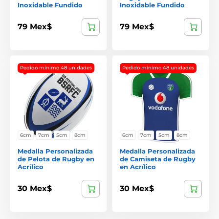
Inoxidable Fundido
Inoxidable Fundido
79 Mex$
79 Mex$
Pedido mínimo 48 unidades
Pedido mínimo 48 unidades
6cm
7cm
5cm
8cm
6cm
7cm
5cm
8cm
Medalla Personalizada
Medalla Personalizada
de Pelota de Rugby en
de Camiseta de Rugby
Acrílico
en Acrílico
30 Mex$
30 Mex$