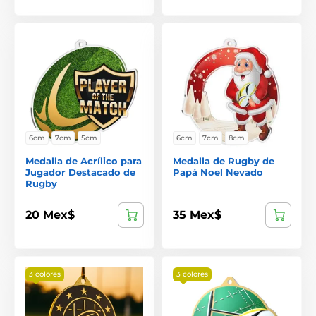
6cm
7cm
5cm
6cm
7cm
8cm
Medalla de Acrílico para
Medalla de Rugby de
Jugador Destacado de
Papá Noel Nevado
Rugby
20 Mex$
35 Mex$
3 colores
3 colores